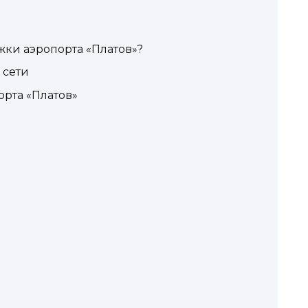
жки аэропорта «Платов»?
 сети
рта «Платов»