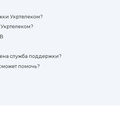
ржки Укртелеком?
 Укртелеком?
ТВ
чена служба поддержки?
 сможет помочь?