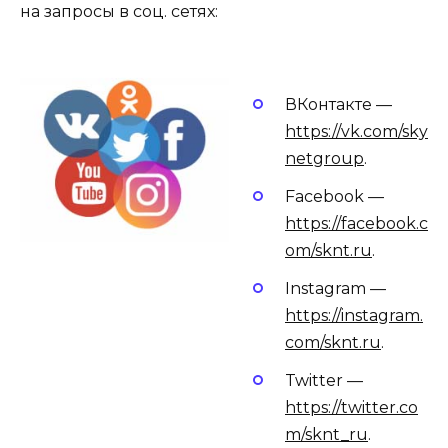
на запросы в соц. сетях:
ВКонтакте —
https://vk.com/sky
netgroup
.
Facebook —
https://facebook.c
om/sknt.ru
.
Instagram —
https://instagram.
com/sknt.ru
.
Twitter —
https://twitter.co
m/sknt_ru
.