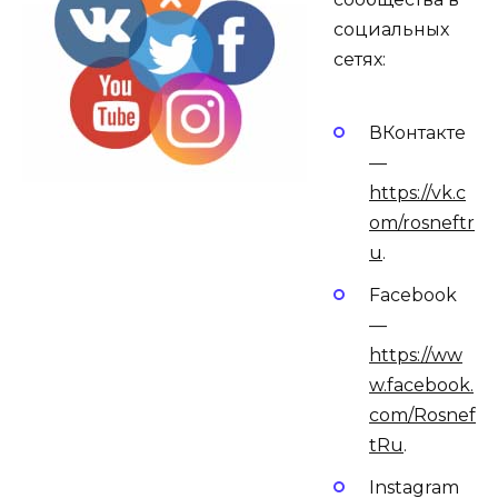
социальных
сетях:
ВКонтакте
—
https://vk.c
om/rosneftr
u
.
Facebook
—
https://ww
w.facebook.
com/Rosnef
tRu
.
Instagram