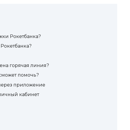
жки Рокетбанка?
 Рокетбанка?
ена горячая линия?
 сможет помочь?
через приложение
 личный кабинет