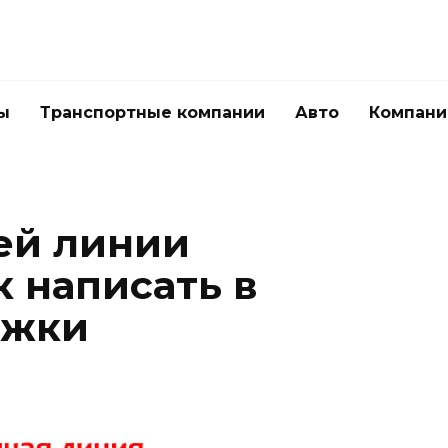
ы
Транспортные компании
Авто
Компани
ей линии
к написать в
ржки