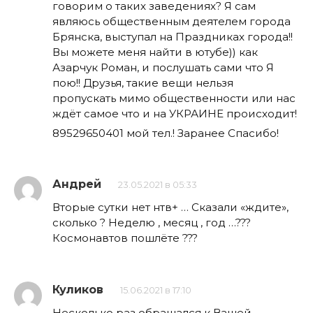
говорим о таких заведениях? Я сам
являюсь общественным деятелем города
Брянска, выступал на Праздниках города!!
Вы можете меня найти в ютубе)) как
Азарчук Роман, и послушать сами что Я
пою!! Друзья, такие вещи нельзя
пропускать мимо общественности или нас
ждёт самое что и на УКРАИНЕ происходит!
89529650401 мой тел.! Заранее Спасибо!
Андрей
23.05.2021 в 05:33
Вторые сутки нет нтв+ … Сказали «ждите»,
сколько ? Неделю , месяц , год …???
Космонавтов пошлёте ???
Куликов
15.06.2021 в 17:10
Несколько раз обращался к Вашей