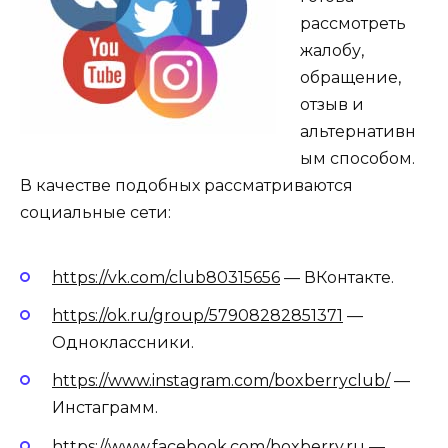
рассмотреть
жалобу,
обращение,
отзыв и
альтернативн
ым способом.
В качестве подобных рассматриваются
социальные сети:
https://vk.com/club80315656
— ВКонтакте.
https://ok.ru/group/57908282851371
—
Одноклассники.
https://www.instagram.com/boxberryclub/
—
Инстаграмм.
https://www.facebook.com/boxberry.ru
—