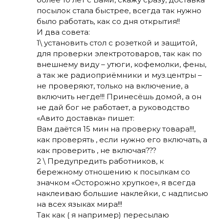
посылок стала быстрее, всегда так нужно
было работать, как со дня открытия!!
И два совета:
1\ установить стол с розеткой и защитой,
для проверки электротоваров, так как по
внешнему виду – утюги, кофемолки, фены,
а так же радиоприёмники и муз.центры –
не проверяют, только на включение, а
включить негде!!! Принесёшь домой, а он
не дай бог не работает, а руководство
«Авито доставка» пишет:
Вам даётся 15 мин на проверку товара!!!,
как проверять , если нужно его включать, а
как проверить , не включая???
2 \ Предупредить работников, к
бережному отношению к посылкам со
значком «Осторожно хрупкое», я всегда
наклеиваю большие наклейки, с надписью
на всех языках мира!!!
Так как ( я например) пересылаю