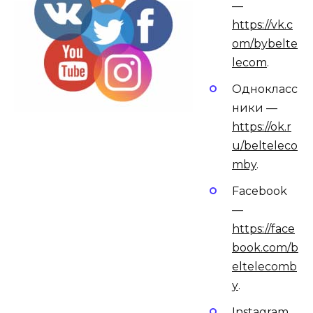
—
https://vk.c
om/bybelte
lecom
.
Однокласс
ники —
https://ok.r
u/belteleco
mby
.
Facebook
—
https://face
book.com/b
eltelecomb
y
.
Instagram