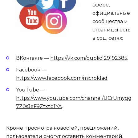
сфере,
официальные
сообщества и
страницы есть
в соц. сетях:
ВКонтакте —
https://vk.com/public129192385
.
Facebook —
https://www.facebook.com/microklad
.
YouTube —
https://www.youtube.com/channel/UCrUmyqg
7Z0sJeF9Ztxtb1YA
.
Кроме просмотра новостей, предложений,
пользователи смогут оставить комментарий.