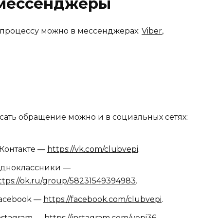
 мессенджеры
 процессу можно в мессенджерах:
Viber
,
сать обращение можно и в социальных сетях:
Контакте —
https://vk.com/clubvepi
.
дноклассники —
ttps://ok.ru/group/58231549394983
.
acebook —
https://facebook.com/clubvepi
.
nstagram —
https://instagram.com/vepi36
.