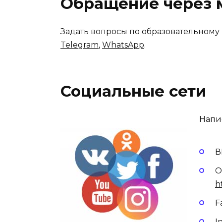
Обращение через
Задать вопросы по образовательному
Telegram
,
WhatsApp
.
Социальные сети
Напи
В
О
h
F
I