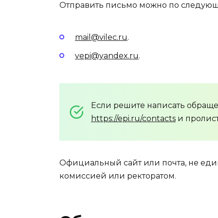
Отправить письмо можно по следующ
mail@vilec.ru
.
vepi@yandex.ru
.
Если решите написать обраще
https://epi.ru/contacts
и пролист
Официальный сайт или почта, не еди
комиссией или ректоратом.