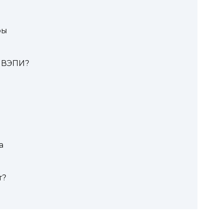
ры
и ВЭПИ?
а
т?