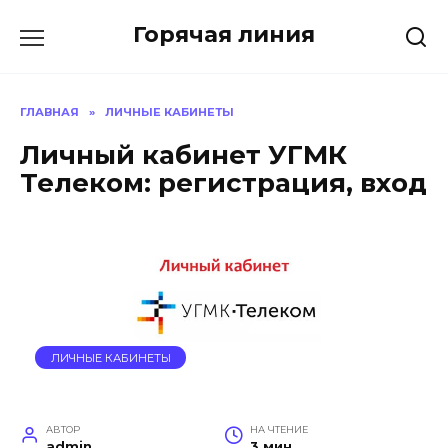
Перейти
Горячая линия
к
содержанию
ГЛАВНАЯ
»
ЛИЧНЫЕ КАБИНЕТЫ
Личный кабинет УГМК
Телеком: регистрация, вход
ЛИЧНЫЕ КАБИНЕТЫ
АВТОР
НА ЧТЕНИЕ
admin
3 мин