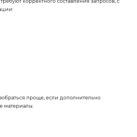
 требуют корректного составления запросов, с
ации:
азобраться проще, если дополнительно
е материалы.