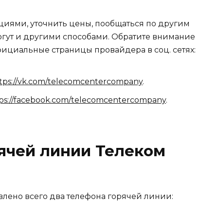
циями, уточнить цены, пообщаться по другим
огут и другими способами. Обратите внимание
фициальные страницы провайдера в соц. сетях:
tps://vk.com/telecomcentercompany
.
ps://facebook.com/telecomcentercompany
.
ячей линии Телеком
лено всего два телефона горячей линии: