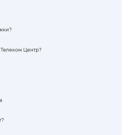
ржки?
 Телеком Центр?
а
т?