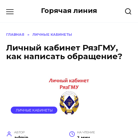
Перейти
Горячая линия
к
содержанию
ГЛАВНАЯ
»
ЛИЧНЫЕ КАБИНЕТЫ
Личный кабинет РязГМУ,
как написать обращение?
ЛИЧНЫЕ КАБИНЕТЫ
АВТОР
НА ЧТЕНИЕ
admin
2 мин