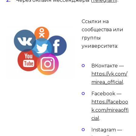
Через онлайн мессенджеры (
Telegram
).
Ссылки на
сообщества или
группы
университета:
ВКонтакте —
https://vk.com/
mirea_official
.
Facebook —
https://faceboo
k.com/mireaoffi
cial
.
Instagram —