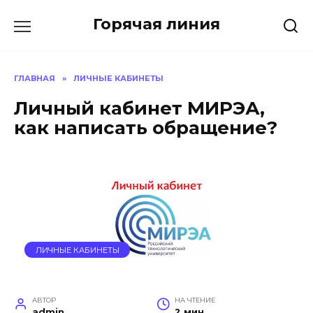
Перейти
Горячая линия
к
содержанию
ГЛАВНАЯ
»
ЛИЧНЫЕ КАБИНЕТЫ
Личный кабинет МИРЭА,
как написать обращение?
ЛИЧНЫЕ КАБИНЕТЫ
АВТОР
НА ЧТЕНИЕ
admin
2 мин