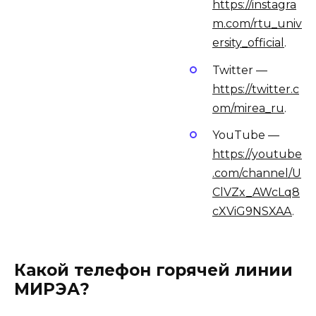
https://instagra
m.com/rtu_univ
ersity_official
.
Twitter —
https://twitter.c
om/mirea_ru
.
YouTube —
https://youtube
.com/channel/U
ClVZx_AWcLq8
cXViG9NSXAA
.
Какой телефон горячей линии
МИРЭА?