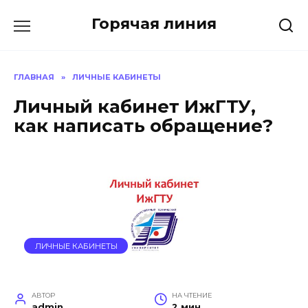
Перейти
Горячая линия
к
содержанию
ГЛАВНАЯ
»
ЛИЧНЫЕ КАБИНЕТЫ
Личный кабинет ИжГТУ,
как написать обращение?
ЛИЧНЫЕ КАБИНЕТЫ
АВТОР
НА ЧТЕНИЕ
admin
2 мин