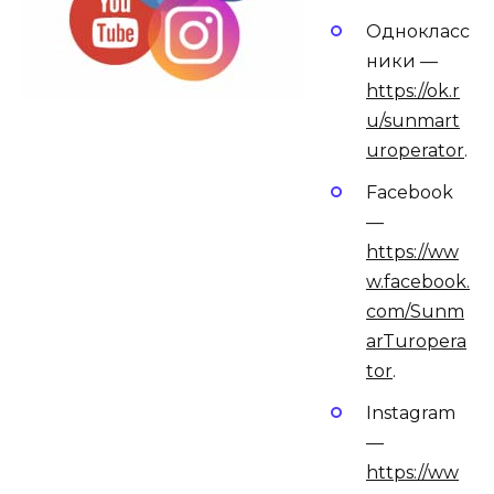
Однокласс
ники —
https://ok.r
u/sunmart
uroperator
.
Facebook
—
https://ww
w.facebook.
com/Sunm
arTuropera
tor
.
Instagram
—
https://ww