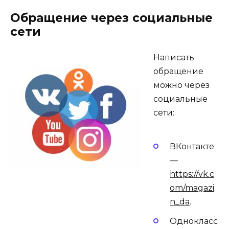
Обращение через социальные
сети
Написать
обращение
можно через
социальные
сети:
ВКонтакте
—
https://vk.c
om/magazi
n_da
.
Однокласс