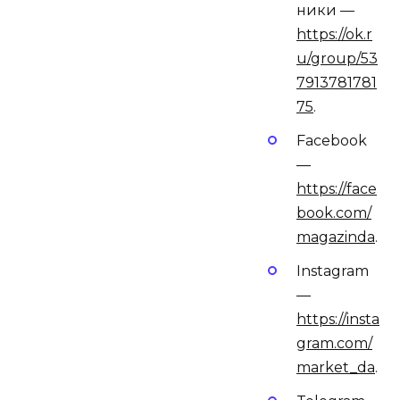
ники —
https://ok.r
u/group/53
7913781781
75
.
Facebook
—
https://face
book.com/
magazinda
.
Instagram
—
https://insta
gram.com/
market_da
.