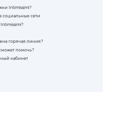
и Intimissimi?
з социальные сети
ntimissimi?
ена горячая линия?
 сможет помочь?
чный кабинет