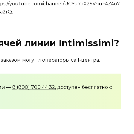
tps://youtube.com/channel/UCYu7oX25VnuF4Z4o7
a2rQ
.
ячей линии Intimissimi?
аказом могут и операторы call-центра.
нии —
8 (800) 700 44 32
, доступен бесплатно с