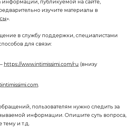
а информации, публикуемой на сайте,
предварительно изучите материалы в
осы
».
бщение в службу поддержки, специалистами
пособов для связи:
 —
https://www.intimissimi.com/ru
(внизу
intimissimi.com
.
обращений, пользователям нужно следить за
азываемой информации. Опишите суть вопроса,
тему и т.д.