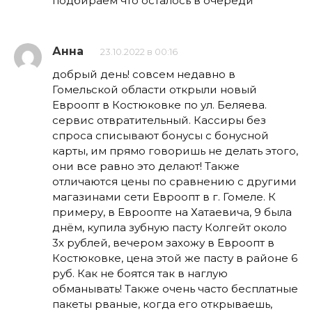
подбираем что осталось в очереди
Анна
23.10.2022 в 00:16
добрый день! совсем недавно в
Гомельской области открыли новый
Евроопт в Костюковке по ул. Беляева.
сервис отвратительный. Кассиры без
спроса списывают бонусы с бонусной
карты, им прямо говоришь не делать этого,
они все равно это делают! Также
отличаются цены по сравнению с другими
магазинами сети Евроопт в г. Гомеле. К
примеру, в Евроопте на Хатаевича, 9 была
днём, купила зубную пасту Колгейт около
3х рублей, вечером захожу в Евроопт в
Костюковке, цена этой же пасту в районе 6
руб. Как не боятся так в наглую
обманывать! Также очень часто бесплатные
пакеты рваные, когда его открываешь,