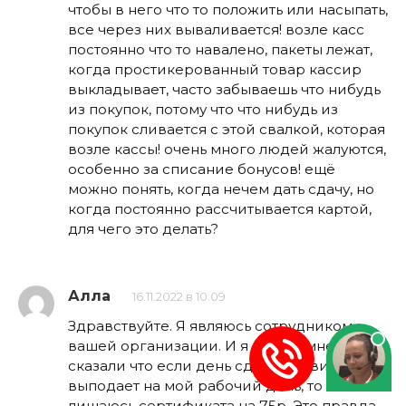
чтобы в него что то положить или насыпать,
все через них вываливается! возле касс
постоянно что то навалено, пакеты лежат,
когда простикерованный товар кассир
выкладывает, часто забываешь что нибудь
из покупок, потому что что нибудь из
покупок сливается с этой свалкой, которая
возле кассы! очень много людей жалуются,
особенно за списание бонусов! ещё
можно понять, когда нечем дать сдачу, но
когда постоянно рассчитывается картой,
для чего это делать?
Алла
16.11.2022 в 10:09
Здравствуйте. Я являюсь сотрудником
вашей организации. И я донор, мне
сказали что если день сдачи крови
выподает на мой рабочий день, то я
лишаюсь сертификата на 75р. Это правда