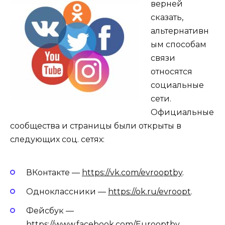
верней
сказать,
альтернативн
ым способам
связи
относятся
социальные
сети.
Официальные
сообщества и страницы были открыты в
следующих соц. сетях:
ВКонтакте —
https://vk.com/evrooptby
.
Одноклассники —
https://ok.ru/evroopt
.
Фейсбук —
https://www.facebook.com/Eurooptby
.