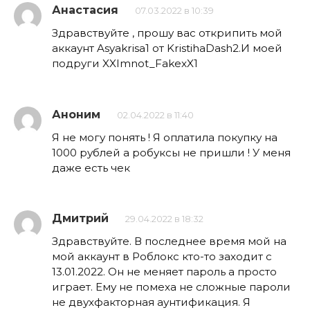
Анастасия
07.03.2022 в 10:39
Здравствуйте , прошу вас открипить мой
аккаунт Asyakrisa1 от KristihaDash2.И моей
подруги XXImnot_FakexX1
Аноним
02.04.2022 в 11:40
Я не могу понять ! Я оплатила покупку на
1000 рублей а робуксы не пришли ! У меня
даже есть чек
Дмитрий
29.04.2022 в 18:32
Здравствуйте. В последнее время мой на
мой аккаунт в Роблокс кто-то заходит с
13.01.2022. Он не меняет пароль а просто
играет. Ему не помеха не сложные пароли
не двухфакторная аунтификация. Я