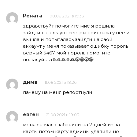
Рената
08.08.2021 в 15:33
здравствуйт помогите мне я решила
зайдти на аккаунт сестры поиграла у нее и
вышла и попыталась зайдти на саой
аккаунт у меня показывает ошибку пороль
верный:5467 мой пороль помогите
пожалуйста🙏🙏🙏🙏🙏😭😭😭😭
дима
11.08.2021 в 18:26
пачему на меня репортнули
евген
21.08.2021 в 19:03
меня сначала забанили на 7 дней из за
карты потом карту админы удалили но