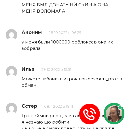
МЕНЯ БЫЛ ДОНАТЫНЙ СКИН А ОНА
МЕНЯ В ЗЛОМАЛА
Аноним
28.10.2022 в 06:29
у меня были 1000000 роблоксев она их
зобрала
Илья
29.10.2022 в 15:51
Можете забанить игрока biznesmen_pro за
обман
Єстер
08.11.2022 в 18:11
Гра неймовірно цікава але мене взломали і
я незнаю що робити…
Якщо це в силах повернути мій акаунт в