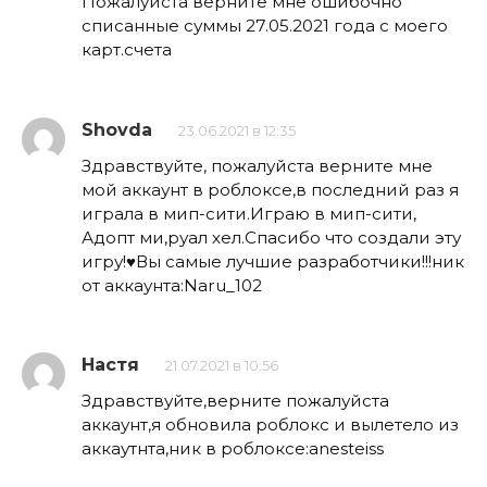
Пожалуйста верните мне ошибочно
списанные суммы 27.05.2021 года с моего
карт.счета
Shovda
23.06.2021 в 12:35
Здравствуйте, пожалуйста верните мне
мой аккаунт в роблоксе,в последний раз я
играла в мип-сити.Играю в мип-сити,
Адопт ми,руал хел.Спасибо что создали эту
игру!♥️Вы самые лучшие разработчики!!!ник
от аккаунта:Naru_102
Настя
21.07.2021 в 10:56
Здравствуйте,верните пожалуйста
аккаунт,я обновила роблокс и вылетело из
аккаутнта,ник в роблоксе:anesteiss