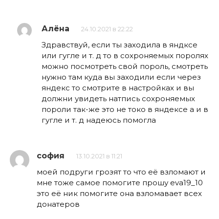
Алёна
24.10.2021 в 22:22
Здравствуй, если ты заходила в яндксе
или гугле и т. д то в сохроняемых поролях
можно посмотреть свой пороль, смотреть
нужно там куда вы заходили если через
яндекс то смотрите в настройках и вы
должни увидеть натпись сохроняемых
пороли так-же это не токо в яндексе а и в
гугле и т. д надеюсь помогла
софия
13.10.2021 в 11:21
моей подруги грозят то что её взломают и
мне тоже самое помогите прошу eva19_10
это её ник помогите она взломавает всех
донатеров