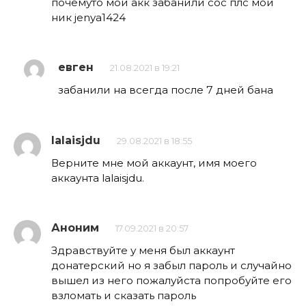
почемуто мой акк забанили сос плс мой
ник jenya1424
евген
21.08.2021 в 19:21
забанили на всегда после 7 дней бана
lalaisjdu
29.08.2021 в 18:55
Верните мне мой аккаунт, имя моего
аккаунта lalaisjdu.
Аноним
17.09.2021 в 20:57
Здравствуйте у меня был аккаунт
донатерский но я забыл пароль и случайно
вышел из него пожалуйста попробуйте его
взломать и сказать пароль