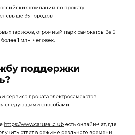
российских компаний по прокату
ет свыше 35 городов.
вых тарифов, огромный парк самокатов. За 5
более 1 млн. человек.
ужбу поддержки
ь?
ки сервиса проката электросамокатов
ься следующими способами:
те
https://www.carusel.club
есть онлайн-чат, где
олучить ответ в режиме реального времени.