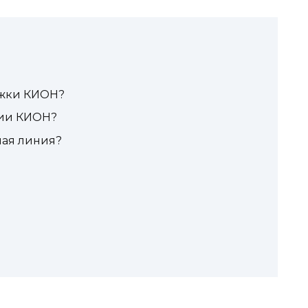
ржки КИОН?
нии КИОН?
чая линия?