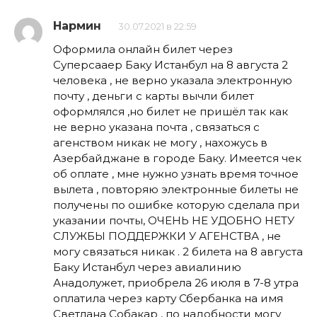
Нармин
30.07.2021 в 22:59
Оформила онлайн билет через
Суперсааер Баку Истанбул на 8 августа 2
человека , не верно указала электронную
почту , деньги с карты вычли билет
оформлялся ,но билет не пришёл так как
не верно указана почта , связаться с
агенством никак не могу , нахожусь в
Азербайджане в городе Баку. Имеется чек
об оплате , мне нужно узнать время точное
вылета , повторяю электронные билеты не
получены по ошибке которую сделала при
указании почты, ОЧЕНЬ НЕ УДОБНО НЕТУ
СЛУЖБЫ ПОДДЕРЖКИ У АГЕНСТВА , не
могу связаться никак . 2 билета на 8 августа
Баку Истанбул через авиалинию
Анадолужет, приобрела 26 июля в 7-8 утра
оплатила через карту Сбербанка на имя
Светлана Собакар , по надобности могу