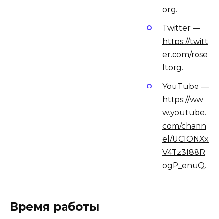
org
.
Twitter —
https://twitt
er.com/rose
ltorg
.
YouTube —
https://ww
w.youtube.
com/chann
el/UCIONXx
V4Tz3l88R
ogP_enuQ
.
Время работы