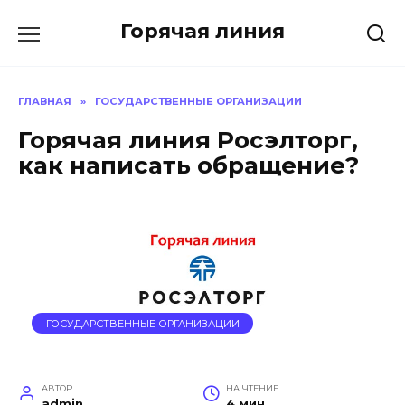
Перейти
Горячая линия
к
содержанию
ГЛАВНАЯ
»
ГОСУДАРСТВЕННЫЕ ОРГАНИЗАЦИИ
Горячая линия Росэлторг,
как написать обращение?
ГОСУДАРСТВЕННЫЕ ОРГАНИЗАЦИИ
АВТОР
НА ЧТЕНИЕ
admin
4 мин