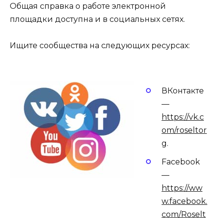
Общая справка о работе электронной
площадки доступна и в социальных сетях.
Ищите сообщества на следующих ресурсах:
ВКонтакте
—
https://vk.c
om/roseltor
g
.
Facebook
—
https://ww
w.facebook.
com/Roselt