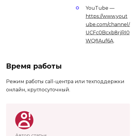
YouTube —
https://www.yout
ube.com/channel/
UCFc0Bcxb8rjRI0
WQflAuf6A
.
Время работы
Режим работы call-центра или техподдержки
онлайн, круглосуточный.
Автор статьи