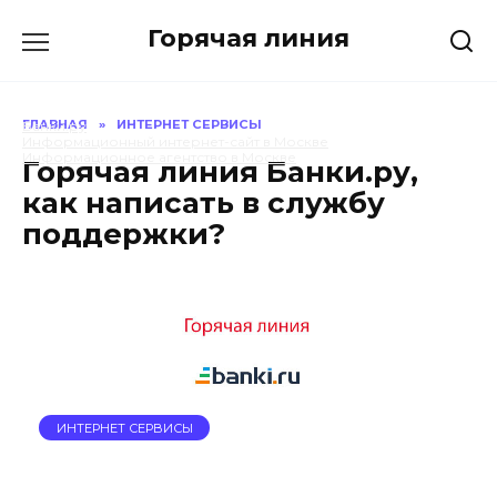
Перейти
Горячая линия
к
содержанию
ГЛАВНАЯ
»
ИНТЕРНЕТ СЕРВИСЫ
Банки.ру
Информационный интернет-сайт в Москве
Информационное агентство в Москве
Горячая линия Банки.ру,
как написать в службу
поддержки?
ИНТЕРНЕТ СЕРВИСЫ