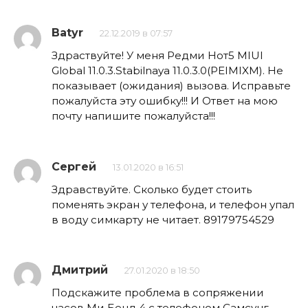
Batyr
22.12.2019 в 07:57
Здраствуйте! У меня Редми Нот5 MIUI
Global 11.0.3.Stabilnaya 11.0.3.0(PEIMIXM). Не
показывает (ожидания) вызова. Исправьте
пожалуйста эту ошибку!!! И Ответ на мою
почту напишите пожалуйста!!!
Сергей
13.01.2020 в 16:51
Здравствуйте. Сколько будет стоить
поменять экран у телефона, и телефон упал
в воду симкарту не читает. 89179754529
Дмитрий
27.01.2020 в 18:50
Подскажите проблема в сопряжении
часов Ми Бенд 4 с телефоном Самсунг