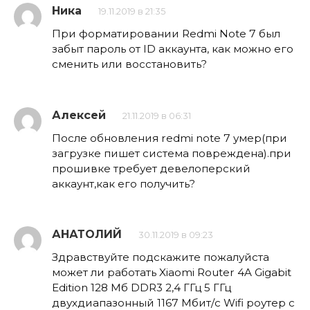
Ника
19.11.2019 в 21:35
При форматировании Redmi Note 7 был
забыт пароль от ID аккаунта, как можно его
сменить или восстановить?
Алексей
21.11.2019 в 06:31
После обновления redmi note 7 умер(при
загрузке пишет система повреждена).при
прошивке требует девелоперский
аккаунт,как его получить?
АНАТОЛИЙ
30.11.2019 в 09:23
Здравствуйте подскажите пожалуйста
может ли работать Xiaomi Router 4A Gigabit
Edition 128 Мб DDR3 2,4 ГГц 5 ГГц
двухдиапазонный 1167 Мбит/с Wifi роутер с