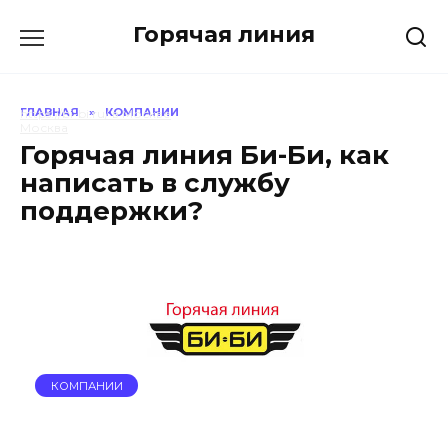
Перейти
Горячая линия
к
содержанию
ГЛАВНАЯ
»
КОМПАНИИ
https://bi-bi.ru/ в Москве
Москва
Горячая линия Би-Би, как
написать в службу
поддержки?
КОМПАНИИ