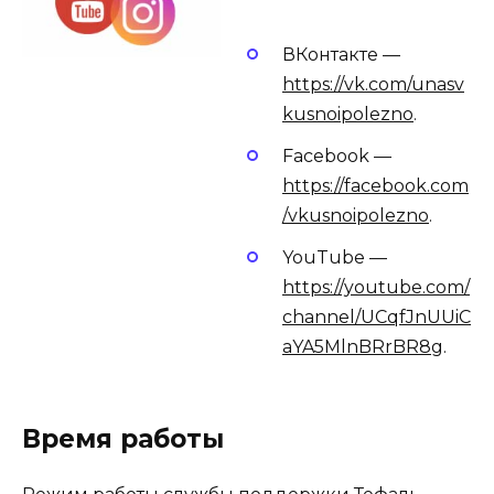
ВКонтакте —
https://vk.com/unasv
kusnoipolezno
.
Facebook —
https://facebook.com
/vkusnoipolezno
.
YouTube —
https://youtube.com/
channel/UCqfJnUUiC
aYA5MlnBRrBR8g
.
Время работы