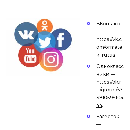
ВКонтакте
—
https://vk.c
om/ormate
k_russia
.
Однокласс
ники —
https://ok.r
u/group/53
3810595104
44
.
Facebook
—