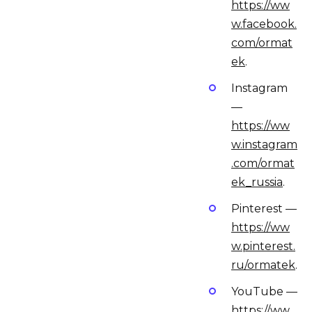
https://ww
w.facebook.
com/ormat
ek
.
Instagram
—
https://ww
w.instagram
.com/ormat
ek_russia
.
Pinterest —
https://ww
w.pinterest.
ru/ormatek
.
YouTube —
https://ww