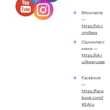
ВКонтакте
—
https://vk.c
om/ikea
.
Однокласс
ники —
https://ok.r
u/ikearussia
.
Facebook
—
https://face
book.com/I
KEAru
.