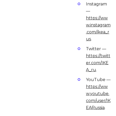
Instagram
—
https://ww
w.instagram
.com/ikea_r
us
.
Twitter —
https://twitt
er.com/IKE
A_ru
.
YouTube —
https://ww
w.youtube.
com/user/IK
EARussia
.