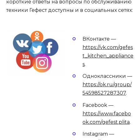
короткие ответы на вопросы по обслуживанию
техники Гефест доступны и в социальных сетях:
ВКонтакте —
https://vk.com/gefes
t_kitchen_appliance
s
.
Одноклассники —
https://ok.ru/group/
54598527287307
.
Facebook —
https://www.facebo
ok.com/gefest.plita
.
Instagram —