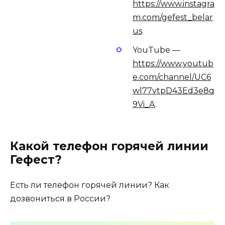
https://www.instagra
m.com/gefest_belar
us
.
YouTube —
https://www.youtub
e.com/channel/UC6
wl77vtpD43Ed3e8q
9Vi_A
.
Какой телефон горячей линии
Гефест?
Есть ли телефон горячей линии? Как
дозвониться в России?