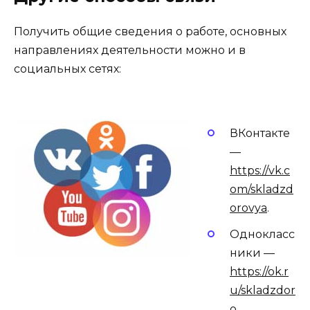
Получить общие сведения о работе, основных
направлениях деятельности можно и в
социальных сетях:
ВКонтакте
—
https://vk.c
om/skladzd
orovya
.
Однокласс
ники —
https://ok.r
u/skladzdor
o
.