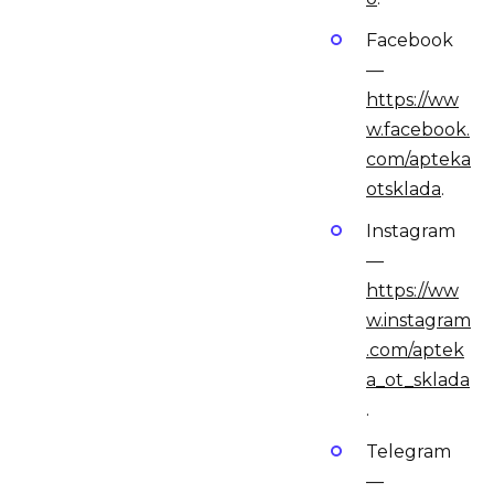
Facebook
—
https://ww
w.facebook.
com/apteka
otsklada
.
Instagram
—
https://ww
w.instagram
.com/aptek
a_ot_sklada
.
Telegram
—